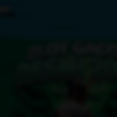
choose qty
TY Toys
DAFTAR
LOGIN
U
CLAIM BONUS
Share product:
V
Veja
Vitaflow
Vtech
W
Waterland
Wellness
X