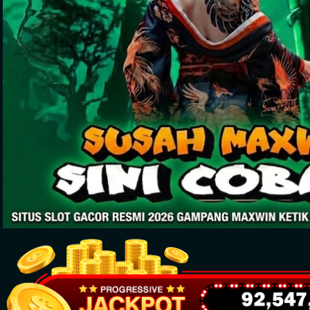
AKAYATOTO
Brand A-Z
A
Addo
Adidas
Airfree
Alamii
Amara
Aqua Scale
Asics
Aveeno
Awan
SLOT THAILAND