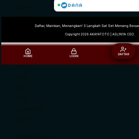
Bio Oil
sepatu bayi
Biolane
sepatu anak
Bite Fighters
Daftar, Mainkan, Menangkan! 3 Langkah Sat Set Menang Bes
sandal
Copyright 2026 AKAYATOTO | ASLINYA CEO.
Bizzi Growin
kaus kaki
Blackmores
DAFTAR
fashion bayi (0bln-3thn)
HOME
LOGIN
Blooming Marvellous
atasan
Bonnels
bawahan
Bravado
gaun
Bruder
setelan
Brush Baby
jaket & kardigan
Buds Organics
aksesoris
Bugaboo
Buggygear
pakaian renang