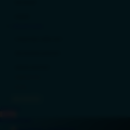
Moby
bak mandi
Momami
handuk
Mothercare
LINK SLOT GACOR
Mustela
ayunan dan walker bayi
My Buddy Tag
My K
alas bermain anak bayi
N
mainan anak bayi
Naif
mothercare toys
Nike
elc toys
Nordic Natural
AKAYATOTO
Nuby
Akun Saya
Nuna
Masuk
lewati ke Konten
O
download apps