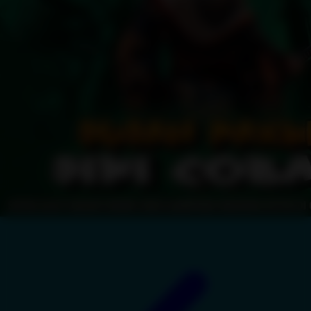
Xootz
Y
Yamatoya
Z
Zaxy
Zoggs
0-9
4Moms
59S