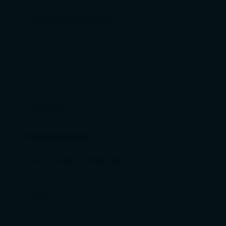
Bumkins
anak laki-laki (18bln-8thn)
C
atasan
Cetaphil
bawahan
Chicco
setelan
Childlife
jaket
Clevamama
pakaian dalam
Cocolatte
Cottonseeds
pakaian ibu hamil
Cozy N Safe
anak perempuan (18bln-8thn)
Crane
atasan
Cybex
bawahan
D
gaun
Dae Organics