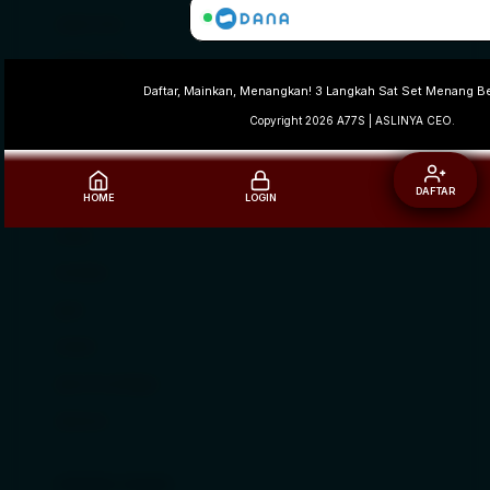
Bio Oil
sepatu bayi
Biolane
sepatu anak
Bite Fighters
Daftar, Mainkan, Menangkan! 3 Langkah Sat Set Menang B
sandal
Copyright 2026 A77S | ASLINYA CEO.
Bizzi Growin
kaus kaki
Blackmores
DAFTAR
fashion bayi (0bln-3thn)
HOME
LOGIN
Blooming Marvellous
atasan
Bonnels
bawahan
Bravado
gaun
Bruder
setelan
Brush Baby
jaket & kardigan
Buds Organics
aksesoris
Bugaboo
Buggygear
pakaian renang