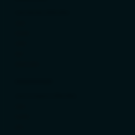
Bumkins
anak laki-laki (18bln-8thn)
C
atasan
Cetaphil
bawahan
Chicco
setelan
Childlife
jaket
Clevamama
pakaian dalam
Cocolatte
Cottonseeds
pakaian ibu hamil
Cozy N Safe
anak perempuan (18bln-8thn)
Crane
atasan
Cybex
bawahan
D
gaun
Dae Organics