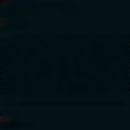
Earn
1.000.000
-
5.000.000
Bonus
Starbooks
Use Installment Options from
.
Laarn more
Available for :
Stick-O
home delivery
store pickup
Stokke
A77S
bersama Christa Rose menjadi Platform Game Online Terbaik
Sudocrem
Hari Ini menjadi pilihan RTP Slot88 bagi gamer yang mencari
pengalaman bermain lebih nyaman dan menyenangkan. Beragam
Sumimo
game online populer tersedia di A77S dengan dukungan server yang
stabil, performa responsif, serta akses cepat di berbagai perangkat. RTP
Sunnylife
Slot88 memiliki komunitas yang aktif memungkinkan pemain
Sun-Staches
menemukan teman bermain, berbagi strategi, dan mengikuti berbagai
event menarik. Pembaruan konten dilakukan secara rutin agar
Swimava
permainan tetap segar dan kompetitif. A77S dengan Christa Rose
memiliki teknologi modern, fitur lengkap, serta layanan yang terus
berkembang, platform RTP Slot88 menghadirkan pengalaman gaming
T
yang lebih optimal bagi para pemain Indonesia setiap hari.
Tommee Tippee
A77S – @Christa Rose Platform RTP Slot88 Terbaik Hari Ini
Trunki
choose qty
Tutti Bambini
DAFTAR
LOGIN
Twistshake