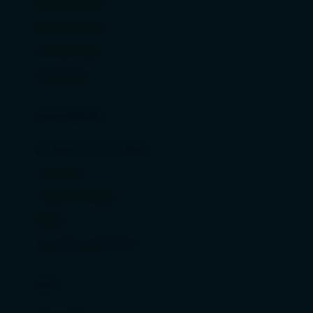
Shampo & Sabun
Love To Dream
perawatan rambut
perawatan mulut
M
perawatan diri
Magformers
Mama's Choice
perawatan ibu
Mamas&Papas
kesehatan & kebersihan
Mamaway
Tissue basah
Maxi Cosi
Laundry & Cleaning
Megabloks
Medical
Micro
Air Purifier & Humidifier
MiDeer
Mimi & Lula
potty
Mini Monkey