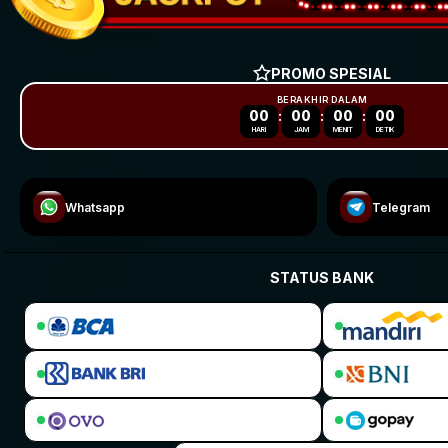
Azetabio
produk terbaru
B
PROMO SPESIAL
aksesoris
Baabaasheepz
BERAKHIR DALAM
00
:
00
:
00
:
00
tas
Babiators
HARI
JAM
MENIT
DETIK
kacamata
Baby Dove
aksesoris rambut
Baby Jogger
Whatsapp
Telegram
Baby Rovega
kebutuhan bayi
Babybee
pakaian tidur
STATUS BANK
Banana Boat
set & terusan
Banz
piyama
Barbie
bodysuits
Beaba
Beauty Barn
sepatu & kaus kaki