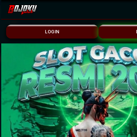
lewati ke Konten
download apps
download app from:
LOGIN
gift registry
Bahasa
ID
LOGIN
DAFTAR
Contact
Us
Toggle Nav
about Kanmo Circle
gift registry
store finder
contact us