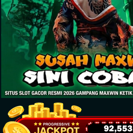
A77S
Brand A-Z
A
Addo
Adidas
Airfree
Alamii
Amara
Aqua Scale
Asics
Aveeno
Awan
SLOT THAILAND