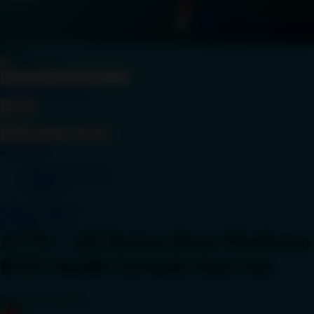
Q
DAFTAR
Contact Us
QV Baby
Cari
R
Real Shades
Pencarian Lanjutan
cancel
Red Castle
Cari
Ribbon Madness
cancel
Akun Saya
S
Masuk / buat akun
Bantuan
Sebamed
Daftar Keinginan
Silver Cross
Keranjang Saya
A77S – @Christa Rose Platform
Simply Idea
RTP Slot88 Terbaik Hari Ini
Skip Hop
Spectra
Serendah
Rp 5.000
Squishmallows