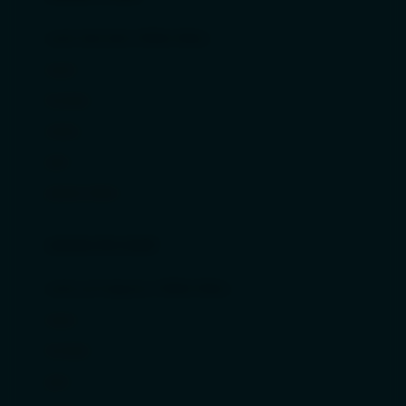
Bumkins
anak laki-laki (18bln-8thn)
C
atasan
Cetaphil
bawahan
Chicco
setelan
Childlife
jaket
Clevamama
pakaian dalam
Cocolatte
Cottonseeds
pakaian ibu hamil
Cozy N Safe
anak perempuan (18bln-8thn)
Crane
atasan
Cybex
bawahan
D
gaun
Dae Organics