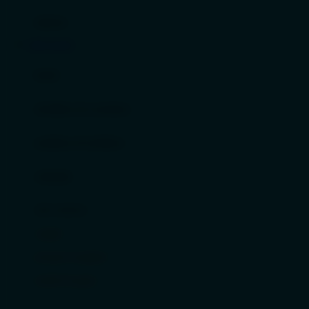
Hauck
matras
Havaianas
SITUS SLOT
Hegen
botol
Hot Wheels
sterilizer & warmers
Hybrid
soothers & teethers
I
Inlacta DHA
celemek
Interlac
alat makan
Ivenet
cangkir
J
piring & mangkuk
Jack N Jill
sendok & garpu
Joie