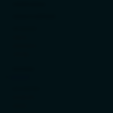
pengolah makanan
Joolz
Jujube
makanan & multivitamin
K
alat menyusui
Kiddycuts
pompa asi
Kumon
penyimpanan asi
L
cooler bags
Leapfrog
kursi makan
Leclerc
SLOT GACOR
Lee Vierra
Lillebaby
perawatan bayi
Little Bird Told Me
perawatan kulit
Little Miss Janis
Sunscreen
London Taxi