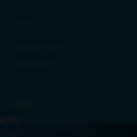
Moby
bak mandi
Momami
handuk
Mothercare
LINK SLOT GACOR
Mustela
ayunan dan walker bayi
My Buddy Tag
My K
alas bermain anak bayi
N
mainan anak bayi
Naif
mothercare toys
Nike
elc toys
Nordic Natural
868TOTO
Nuby
Akun Saya
Nuna
Masuk
lewati ke Konten
O
download apps