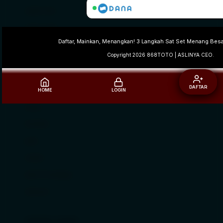
Bio Oil
sepatu bayi
Biolane
sepatu anak
Bite Fighters
Daftar, Mainkan, Menangkan! 3 Langkah Sat Set Menang Be
sandal
Copyright 2026 868TOTO | ASLINYA CEO.
Bizzi Growin
kaus kaki
Blackmores
DAFTAR
fashion bayi (0bln-3thn)
HOME
LOGIN
Blooming Marvellous
atasan
Bonnels
bawahan
Bravado
gaun
Bruder
setelan
Brush Baby
jaket & kardigan
Buds Organics
aksesoris
Bugaboo
Buggygear
pakaian renang