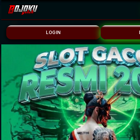
lewati ke Konten
download apps
download app from:
LOGIN
gift registry
Bahasa
ID
LOGIN
DAFTAR
Contact
Us
Toggle Nav
about Kanmo Circle
gift registry
store finder
contact us