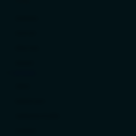
0-36 Kg
Fisher Price
Flipper
gendongan
Friends Of Sally
travel cots
G
diaper bags
Gb
Geko
aksesoris
Graco
SLOT ONLINE
Gund
selimut
H
bantal & sprei
Habbie
Haenim
ranjang bayi & balita
Happy Horse
perabotan
Happy Tummy