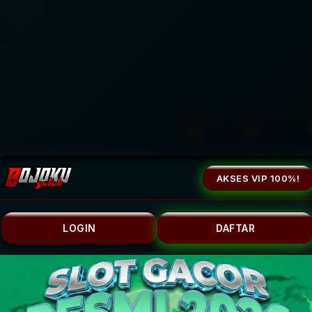
try
LOGIN
DAFTAR
AKSES VIP 100%!
gift registry
store finder
contact u
LOGIN
DAFTAR
I
J
K
L
M
N
O
P
Q
R
Airfree
Alamii