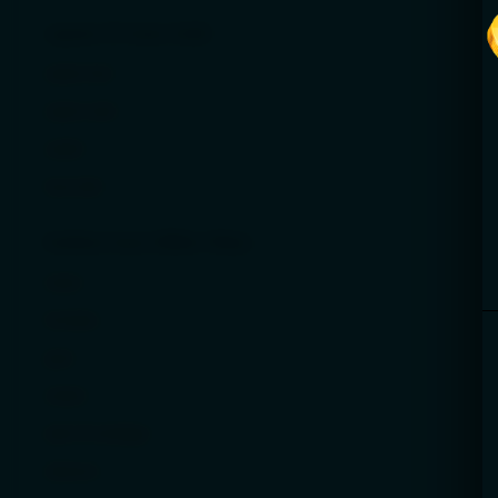
sepatu & kaus kaki
sepatu bayi
sepatu anak
sandal
kaus kaki
fashion bayi (0bln-3thn)
atasan
bawahan
gaun
setelan
jaket & kardigan
aksesoris