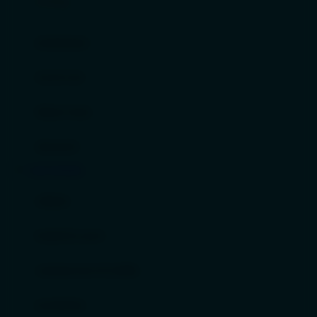
0-36 Kg
Fisher Price
Flipper
gendongan
Friends Of Sally
travel cots
G
diaper bags
Gb
Geko
aksesoris
Graco
SLOT ONLINE
Gund
selimut
H
bantal & sprei
Habbie
Haenim
ranjang bayi & balita
Happy Horse
perabotan
Happy Tummy