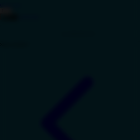
choose qty
TY Toys
DAFTAR
LOGIN
U
CLAIM BONUS
Share product:
V
Veja
Vitaflow
Vtech
W
Waterland
Wellness
X