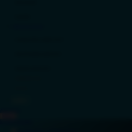
Moby
bak mandi
Momami
handuk
Mothercare
LINK SLOT GACOR
Mustela
ayunan dan walker bayi
My Buddy Tag
My K
alas bermain anak bayi
N
mainan anak bayi
Naif
mothercare toys
Nike
elc toys
Nordic Natural
363BET
Nuby
Akun Saya
Nuna
Masuk
lewati ke Konten
O
download apps