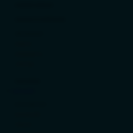
pengolah makanan
Joolz
Jujube
makanan & multivitamin
K
alat menyusui
Kiddycuts
pompa asi
Kumon
penyimpanan asi
L
cooler bags
Leapfrog
kursi makan
Leclerc
SLOT GACOR
Lee Vierra
Lillebaby
perawatan bayi
Little Bird Told Me
perawatan kulit
Little Miss Janis
Sunscreen
London Taxi