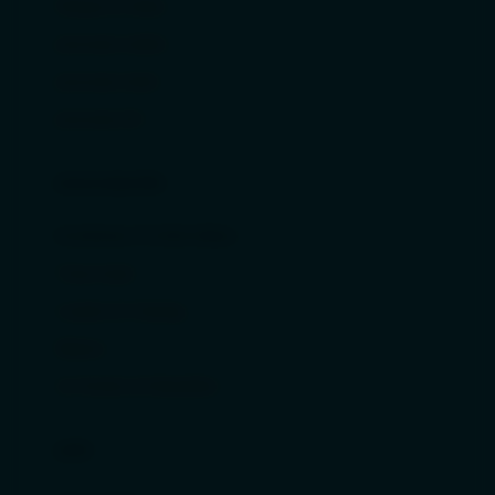
Shampo & Sabun
Love To Dream
perawatan rambut
perawatan mulut
M
perawatan diri
Magformers
Mama's Choice
perawatan ibu
Mamas&Papas
kesehatan & kebersihan
Mamaway
Tissue basah
Maxi Cosi
Laundry & Cleaning
Megabloks
Medical
Micro
Air Purifier & Humidifier
MiDeer
Mimi & Lula
potty
Mini Monkey