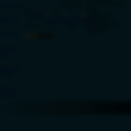
Konsumen dan Tertib
Link Gacor
media sosial
Niaga
021-
Kementerian
123456789
Situs Slot
Perdagangan RI
24 Hours
WhatsApp: +62 123
8888 8989
Slot Gacor
Situs Slot
Gacor
Bandar Slot
Gacor
SLOT
ONLINE
© Copyright 363BET. All Rights Reserved.