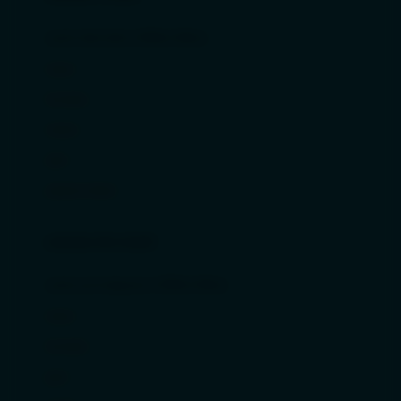
Bumkins
anak laki-laki (18bln-8thn)
C
atasan
Cetaphil
bawahan
Chicco
setelan
Childlife
jaket
Clevamama
pakaian dalam
Cocolatte
Cottonseeds
pakaian ibu hamil
Cozy N Safe
anak perempuan (18bln-8thn)
Crane
atasan
Cybex
bawahan
D
gaun
Dae Organics