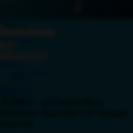
Q
DAFTAR
Contact Us
QV Baby
Cari
R
Real Shades
Pencarian Lanjutan
cancel
Red Castle
Cari
Ribbon Madness
cancel
Akun Saya
S
Masuk / buat akun
Bantuan
Sebamed
Daftar Keinginan
Silver Cross
Keranjang Saya
363BET – @Christa Rose
Simply Idea
Platform Situs Slot 133 Terbaik
Skip Hop
Hari Ini
Spectra
Squishmallows