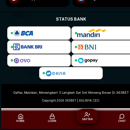
363BET
Brand A-Z
STATUS BANK
A
Addo
Adidas
Airfree
Alamii
Amara
Aqua Scale
Daftar, Mainkan, Menangkan! 3 Langkah Sat Set Menang Besar Di 363BET
Copyright 2026 363BET | ASLINYA CEO.
Asics
Aveeno
DAFTAR
HOME
LOGIN
CHAT
Awan
SLOT THAILAND