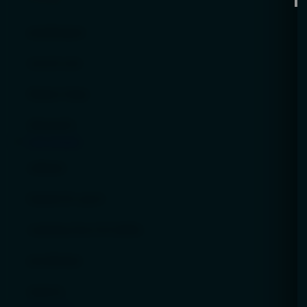
gendongan
travel cots
diaper bags
aksesoris
SLOT ONLINE
selimut
bantal & sprei
ranjang bayi & balita
perabotan
matras