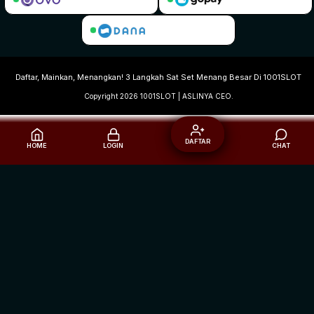
Daftar, Mainkan, Menangkan! 3 Langkah Sat Set Menang Besar Di 1001SLOT
Copyright 2026 1001SLOT | ASLINYA CEO.
DAFTAR
HOME
LOGIN
CHAT