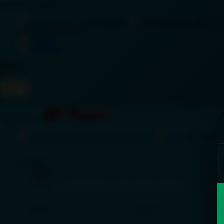
lewati ke Konten
download apps
gift regis
download app from:
Bahasa
ID
Toggle Nav
about Kanmo Circle
1001SLOT
A
B
C
D
E
F
G
H
Addo
Adidas