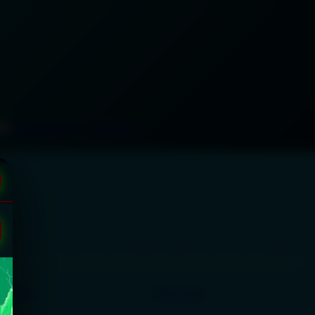
Contact Us
s
S
T
U
V
W
X
Y
Z
0-9
Amara
Aqua Scale