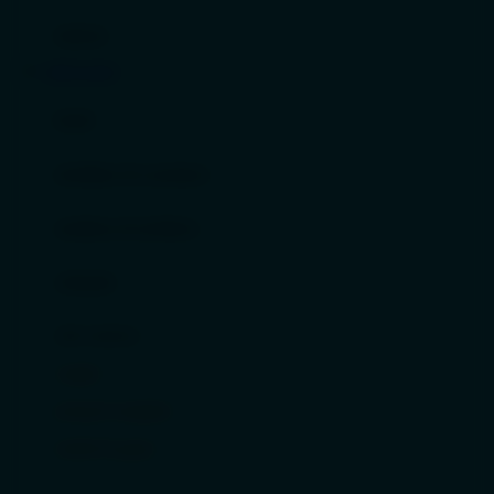
Hauck
matras
Havaianas
SITUS SLOT
Hegen
botol
Hot Wheels
sterilizer & warmers
Hybrid
soothers & teethers
I
Inlacta DHA
celemek
Interlac
alat makan
Ivenet
cangkir
J
piring & mangkuk
Jack N Jill
sendok & garpu
Joie