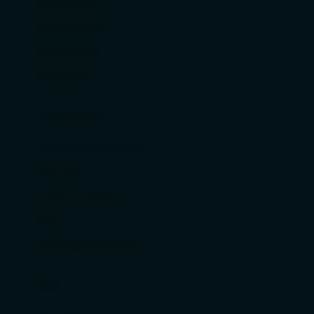
Shampo & Sabun
Love To Dream
perawatan rambut
perawatan mulut
M
perawatan diri
Magformers
Mama's Choice
perawatan ibu
Mamas&Papas
kesehatan & kebersihan
Mamaway
Tissue basah
Maxi Cosi
Laundry & Cleaning
Megabloks
Medical
Micro
Air Purifier & Humidifier
MiDeer
Mimi & Lula
potty
Mini Monkey