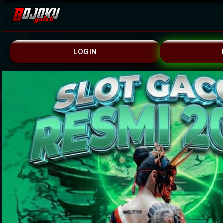
lewati ke Konten
download apps
download app from:
LOGIN
gift registry
Bahasa
ID
LOGIN
DAFTAR
Contact
Us
Toggle Nav
about Kanmo Circle
gift registry
store finder
contact us