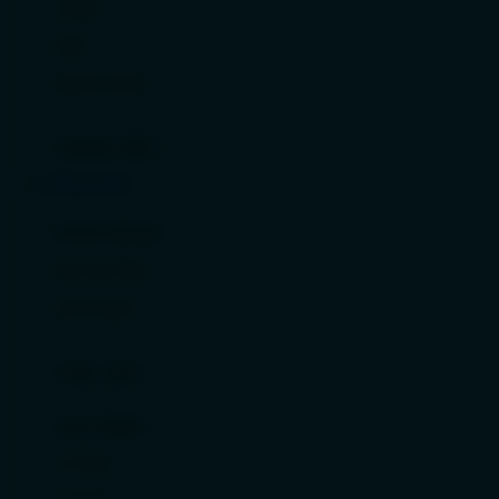
setelan
Docare
jaket
Doona
pakaian dalam
Down To Earth
Drew
pakaian tidur
Dr. Brown's
LINK GACOR
E
kereta dorong
ELC
bayi baru lahir
Ergobaby
usia 6 bulan+
Expert Care
koper anak
Ezyroller
kursi mobil
F
0-13 Kg
Felt So Sweet