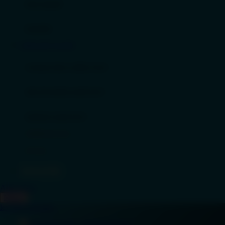
Moby
bak mandi
Momami
handuk
Mothercare
LINK SLOT GACOR
Mustela
ayunan dan walker bayi
My Buddy Tag
My K
alas bermain anak bayi
N
mainan anak bayi
Naif
mothercare toys
Nike
elc toys
Nordic Natural
TOSLOT88
Nuby
Akun Saya
Nuna
Masuk
lewati ke Konten
O
download apps