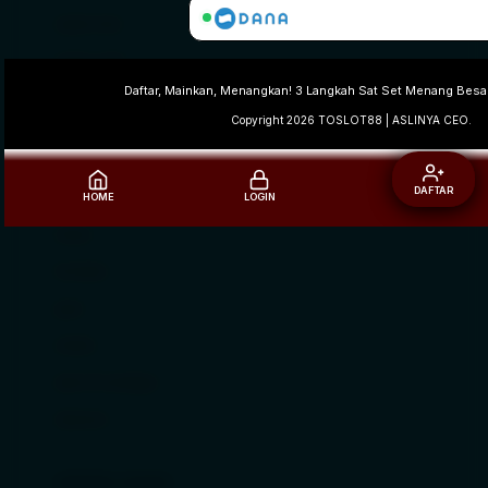
Bio Oil
sepatu bayi
Biolane
sepatu anak
Bite Fighters
Daftar, Mainkan, Menangkan! 3 Langkah Sat Set Menang Bes
sandal
Copyright 2026 TOSLOT88 | ASLINYA CEO.
Bizzi Growin
kaus kaki
Blackmores
DAFTAR
fashion bayi (0bln-3thn)
HOME
LOGIN
Blooming Marvellous
atasan
Bonnels
bawahan
Bravado
gaun
Bruder
setelan
Brush Baby
jaket & kardigan
Buds Organics
aksesoris
Bugaboo
Buggygear
pakaian renang