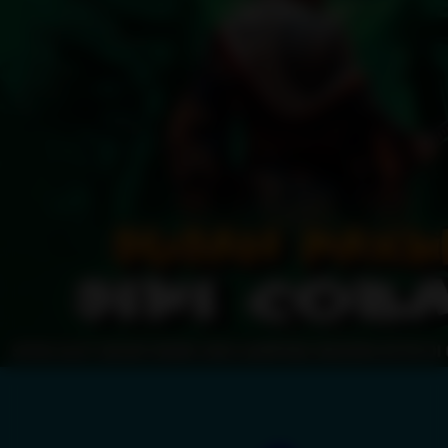
Xootz
Y
Yamatoya
Z
Zaxy
Zoggs
0-9
4Moms
59S